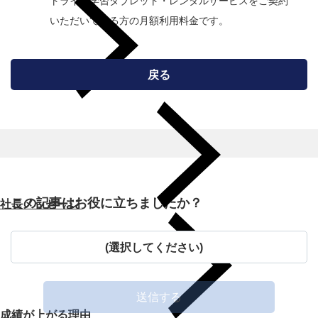
トライ式学習タブレット・レンタルサービスをご契約
いただいている方の月額利用料金です。
戻る
この記事はお役に立ちましたか？
社長メッセージ
(選択してください)
送信する
成績が上がる理由