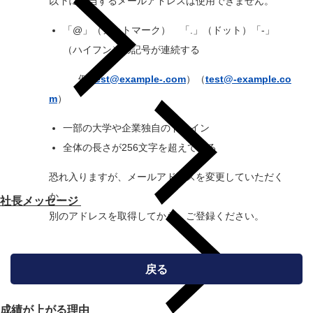
以下に該当するメールアドレスは使用できません。
「@」（アットマーク） 「.」（ドット）「-」
（ハイフン）の記号が連続する
例(
test@example-.com
）（
test@-example.co
m
）
一部の大学や企業独自のドメイン
全体の長さが256文字を超えている
恐れ入りますが、メールアドレスを変更していただく
か、
社長メッセージ
別のアドレスを取得してから、ご登録ください。
戻る
成績が上がる理由